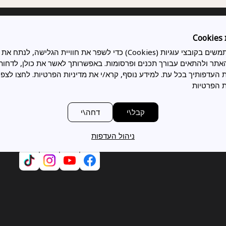
הצטרפו למשפחה
ביטול הזמנה
C
טופס ביטול הזמנה
הצטרפו עכשיו ברישום מהיר וקל למו
חים
מדיניות החזרת מוצרים וביטולים
אנו משתמשים בקובצי עוגיות (Cookies) כדי לשפר את חוויית הגלישה, לנתח את
משפחת הולנדיה והתחילו ליהנות ממ
צר חשמלי
האתר ולהתאים עבורך תכנים ופרסומות. באפשרותך לאשר את כולן, לדחות 
והטבות בלעדיות
 העדפותיך בכל עת. למידע נוסף, קרא/י את מדיניות הפרטיות.
לחצו לצפי
ת הפרטיות
להרשמה מהירה
קבל\י
דחה\י
עקבו אחרינו
ניהול העדפות