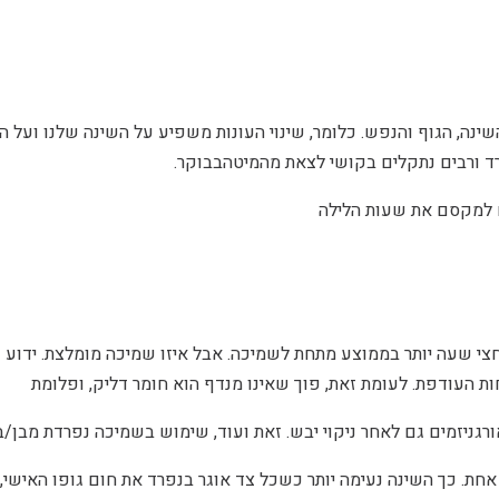
נה, הגוף והנפש. כלומר, שינוי העונות משפיע על השינה שלנו ועל הא
רד ורבים נתקלים בקושי לצאת מהמיטהבבוקר.
 למקסם את שעות הלילה
חצי שעה יותר בממוצע מתחת לשמיכה. אבל איזו שמיכה מומלצת. ידוע
ת העודפת. לעומת זאת, פוך שאינו מנדף הוא חומר דליק, ופלומת
רגניזמים גם לאחר ניקוי יבש. זאת ועוד, שימוש בשמיכה נפרדת מבן/ב
חת. כך השינה נעימה יותר כשכל צד אוגר בנפרד את חום גופו האישי, 