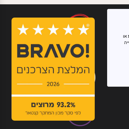
עדון
בצעים
או
יה