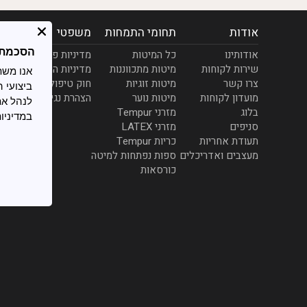
אודות
תחומי התמחות
משפטי
הסכמת ookies
אודותינו
כל המיטות
מדיניות פרטיות
שירות לקוחות
מיטות מתכווננות
מדיניות הובלות ומשלו
צרו קשר
מיטות זוגיות
חוק טיפול סביבתי במו
ביצועי 
מועדון לקוחות
מיטות נוער
הצהרת נגישות
לנהל את
בלוג
מזרני Tempur
במדיניו
סניפים
מזרני LATEX
תעודת אחריות
כריות Tempur
מעצבים ואדריכלים
ספות נפתחות למיטה
כורסאות