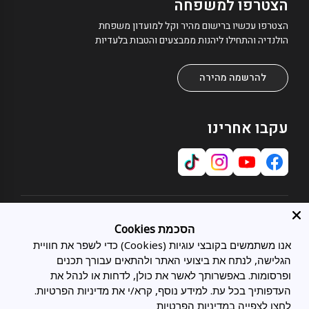
הצטרפו למשפחה
הצטרפו עכשיו ברישום מהיר וקל למועדון משפחת
הולנדיה והתחילו ליהנות ממבצעים והטבות בלעדיות
להרשמה מהירה
עקבו אחרינו
אודות
הסכמת Cookies
אודותינו
אנו משתמשים בקובצי עוגיות (Cookies) כדי לשפר את חוויית
שירות לקוחות
תחומי התמחות
הגלישה, לנתח את ביצועי האתר ולהתאים עבורך תכנים
צרו קשר
כל המיטות
מועדון לקוחות
ופרסומות. באפשרותך לאשר את כולן, לדחות או לנהל את
מיטות מתכווננות
בלוג
העדפותיך בכל עת. למידע נוסף, קרא/י את מדיניות הפרטיות.
משפטי
מיטות זוגיות
סניפים
לחצו לצפייה במדיניות הפרטיות