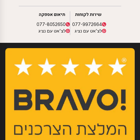
שירות לקוחות
תיאום אספקה
077-8052650
077-9972664
לצ'אט עם נציג
לצ'אט עם נציג