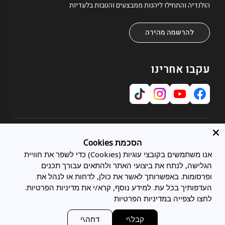
הולנדיה והתחילו ליהנות ממבצעים והטבות בלעדיות
להרשמה מהירה
עקבו אחרינו
אודות
הסכמת Cookies
אודותינו
אנו משתמשים בקובצי עוגיות (Cookies) כדי לשפר את חוויית
שירות לקוחות
תחומי התמחות
הגלישה, לנתח את ביצועי האתר ולהתאים עבורך תכנים
צרו קשר
כל המיטות
מועדון לקוחות
ופרסומות. באפשרותך לאשר את כולן, לדחות או לנהל את
מיטות מתכווננות
בלוג
העדפותיך בכל עת. למידע נוסף, קרא/י את מדיניות הפרטיות.
משפטי
מיטות זוגיות
סניפים
לחצו לצפייה במדיניות הפרטיות
מדיניות פרטיות
מיטות נוער
תעודת אחריות
מדיניות הובלות ומשלוחים
מזרני Tempur
ביטול הזמנה
מעצבים ואדריכלים
קבל\י
דחה\י
חוק טיפול סביבתי במוצר חשמלי