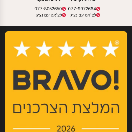
077-8052650
077-9972664
לצ'אט עם נציג
לצ'אט עם נציג