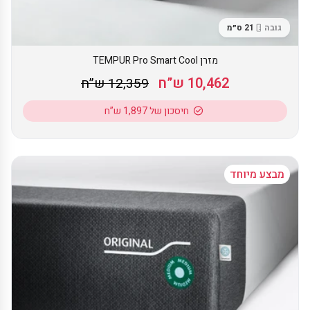
גובה
21 ס״מ
מזרן TEMPUR Pro Smart Cool
10,462 ש”ח
12,359 ש”ח
חיסכון של 1,897 ש”ח
מבצע מיוחד