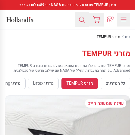
מזרן TEMPUR עם טכנולוגיה בפיתוח NASA • ב-₪89 לחודש>>>
בית
מזרני TEMPUR
מזרני TEMPUR
מזרני TEMPUR החדשים אלו המזרנים הטובים בעולם עם תרכובת ה-TEMPUR
Advanced שפותחה במעבדות החלל של NASA עם שילוב חדשני של טכנולוגית
Smart Cool המעניקה תחושת קרירות ונעימות כל הלילה. למזרן מס' שכבות
שפותחו בטכנולוגיות ייחודיות למען תמיכה מושלמת לגוף. ההרכב הייחודי מכיל
כל המזרנים
מזרני TEMPUR
מזרני Latex
מזרני Vispring
מיליארדי תאים רגישים במיוחד המגיבים לצורה המדויקת שלך, למשקל ולחום
הגוף שלכם. המזרנים החדשים מגיעים במגוון רמות גמישות. להתאמת המזרן הטוב
ביותר בשבילכם הגיעו לייעוץ בסניפים.
שינה שמשנה חיים