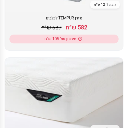
גובה
12 ס״מ
מזרן TEMPUR לכלבים
582 ש”ח
687 ש”ח
חיסכון של 105 ש”ח