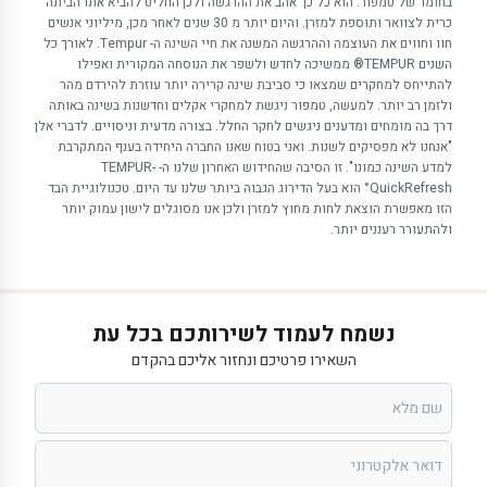
בחומר של טמפור. הוא כל כך אהב את ההרגשה ולכן החליט להביא אתו הביתה
כרית לצוואר ותוספת למזרן. והיום יותר מ 30 שנים לאחר מכן, מיליוני אנשים
חוו וחווים את העוצמה וההרגשה המשנה את חיי השינה ה- Tempur. לאורך כל
השנים TEMPUR® ממשיכה לחדש ולשפר את הנוסחה המקורית ואפילו
להתייחס למחקרים שמצאו כי סביבת שינה קרירה יותר עוזרת להירדם מהר
ולזמן רב יותר. למעשה, טמפור ניגשת למחקרי אקלים וחדשנות בשינה באותה
דרך בה מומחים ומדענים ניגשים לחקר החלל. בצורה מדעית וניסויים. לדברי אלן
"אנחנו לא מפסיקים לשנות. ואני בטוח שאנו החברה היחידה בענף המתקרבת
למדע השינה כמונו". זו הסיבה שהחידוש האחרון שלנו ה- TEMPUR-
QuickRefresh° הוא בעל הדירוג הגבוה ביותר שלנו עד היום. טכנולוגיית הבד
הזו מאפשרת הוצאת לחות מחוץ למזרן ולכן אנו מסוגלים לישון עמוק יותר
ולהתעורר רעננים יותר.
נשמח לעמוד לשירותכם בכל עת
השאירו פרטיכם ונחזור אליכם בהקדם