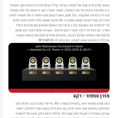
במשך שנים נודע שמו של טמפור בעיקר בגלל מבחן כוס היין המפורסם. כשכוס
היין האדומה מונחת על מזרן טמפור, כאשר המציג ישן, זז וקופץ על מזרן טמפור
כוס היין לא זזה ממקומה. בכל אופן, האם ידעתם שההיסטוריה של טמפור החלה
את דרכה אצל מדעני נאסא בשנות ה- 60 מדעני נאסא החלו לפתח חומר חדש
כדי להפחית את השפעת כוח ה G על גוף האסטרונאוטים עם שיגורם לחלל
וחזרה. הם הצליחו ליצור חומר ויסקו אלסטי. עשרות שנים לאחר מכן נאסא
פרסמו את הנוסחה שלהם לציבור, מדענים שוודים לקחו את נוסחת החומר,
שיכללו והתאימו אותה לשינה. הם קראו לה TEMPUR®.
מזרן טמפור - רקע
כמה שנים מאוחר יותר, בתחילת שנות ה 90, מייסד החברה בובי טרסל נסע
לאירופה בחיפוש אחר סוסי מרוץ, אך הוא גילה משהו אחר לחלוטין. לאחר
שביקר בשוודיה וישן על מזרן עם כיסוי מיוחד ויוצא דופן, הוא החל להאמין