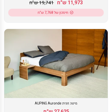
11,973 ש”ח
19,741 ש”ח
חיסכון של 7,768 ש”ח
מיטה זוגית AUPING Auronde
27,625 ש”ח