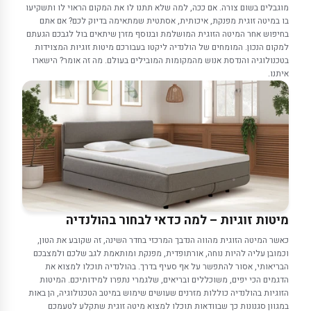
מוגבלים בשום צורה. אם ככה, למה שלא תתנו לו את המקום הראוי לו ותשקיעו
בו במיטה זוגית מפנקת, איכותית, אסתטית שמתאימה בדיוק לכם? אם אתם
בחיפוש אחר המיטה הזוגית המושלמת ובנוסף מזרן שיתאים בול לגבכם הגעתם
למקום הנכון. המומחים של הולנדיה ליקטו בעבורכם מיטות זוגיות המצוידות
בטכנולוגיה והנדסת אנוש מהמקומות המובילים בעולם. מה זה אומר? הישארו
איתנו.
מיטות זוגיות – למה כדאי לבחור בהולנדיה
כאשר המיטה הזוגית מהווה הנדבך המרכזי בחדר השינה, זה שקובע את הטון,
וכמובן עליה להיות נוחה, אורתופדית, מפנקת ומותאמת לגב שלכם ולמצבכם
הבריאותי, אסור להתפשר על אף סעיף בדרך. בהולנדיה תוכלו למצוא את
הדגמים הכי יפים, משוכללים ובריאים, שלגמרי נתפרו למידותיכם. המיטות
הזוגיות בהולנדיה כוללות מזרנים שעושים שימוש במיטב הטכנולוגיה, הן באות
במגוון סגנונות כך שבוודאות תוכלו למצוא מיטה זוגית שתקלע לטעמכם