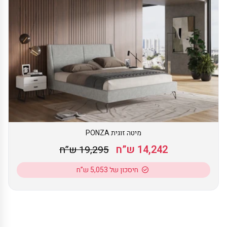
מיטה זוגית PONZA
14,242 ש”ח
19,295 ש”ח
חיסכון של 5,053 ש”ח