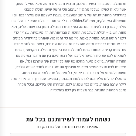
ותשתלב היטב בחדר השינה שלכם, ומצוידות בראש מיטה מלא סטייל וטעם,
אשר נראות כאילו נשלפו ממגזין העיצוב הכי נחשק שיש. תוכלו למצוא
בהולנדיה מיטות זוגיות של מיטב המעצבים שצברו לעצמם שם עולמי כמו RIF
וAthena האיטלקים, Köhler&Wilms הברלינאי ועוד – כולם מעצבים בעלי שם
עולמי, כשרון רב לאיתור המגמה העיצובית המובילה ומתן הפרשנות אליה, ולא
פחות חשוב – יכולת לשלב את התכונות הבריאותיות הדומיננטיות שצריך כדי
ליצור מיטה זוגית מפנקת באמת. אז מה כל זה אומר? שאנחנו בהולנדיה מבינים
דבר או שניים בבחירת מיטה מעוצבת ומושלמת עבורכם, כזאת שתלווה אתכם
עוד שנים קדימה. אנחנו נשמח לתת לכם את הייעוץ והמילה המקצועי, נשמח
להתאים לכם את סוג המיטה אליכם ואל רצונותיכם בין אם מדובר במיטה עם
הפרדה יהודית, בין אם מיטה מתכווננת שתוכלו לכוון איך שתרצו וכד', אנו
מציעים לכם מוצר מעוצב ואיכותי שיוסיף טוויסט וטעם לחדר השינה שלכם,
ונשמח לשמוע על מצבכם הבריאותי, כל זאת על מנת למצוא את המיטה
שתוכלו לחלום עליה וגם לקום למחרת בבוקר, בשניים, עם חיוך רחב, אחרי שנת
לילה ערבה באמת, בדיוק כפי שמגיע לכם. הבחירה היא בידיכם, ובכל מקרה,
מיטב המיטות הזוגיות כבר מצפות רק לכם בהולנדיה.
נשמח לעמוד לשירותכם בכל עת
השאירו פרטיכם ונחזור אליכם בהקדם