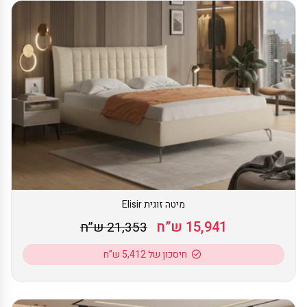
מיטה זוגית Elisir
15,941 ש”ח
21,353 ש”ח
חיסכון של 5,412 ש”ח