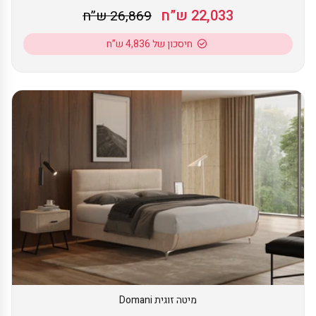
22,033 ש”ח
26,869 ש”ח
חיסכון של 4,836 ש”ח
מיטה זוגית Domani