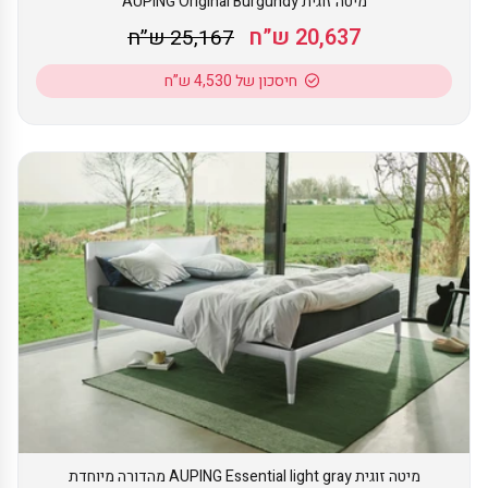
מיטה זוגית AUPING Original Burgundy
20,637 ש”ח
25,167 ש”ח
חיסכון של 4,530 ש”ח
מיטה זוגית AUPING Essential light gray מהדורה מיוחדת