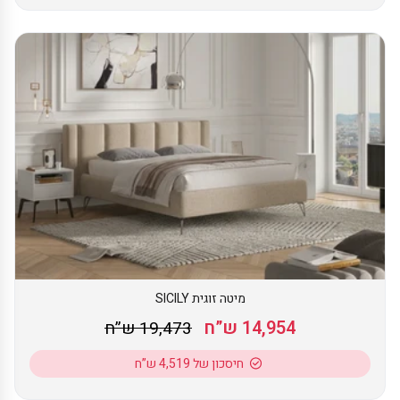
מיטה זוגית SICILY
14,954 ש”ח
19,473 ש”ח
חיסכון של 4,519 ש”ח