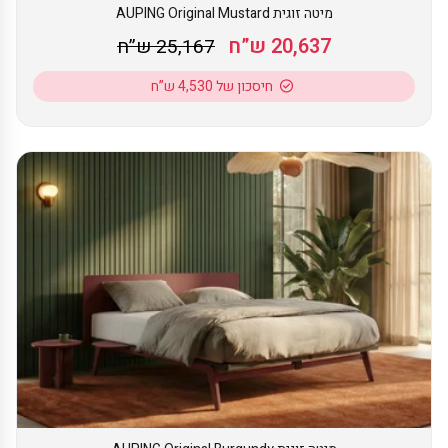
מיטה זוגית AUPING Original Mustard
20,637 ש”ח
25,167 ש”ח
חיסכון של 4,530 ש”ח