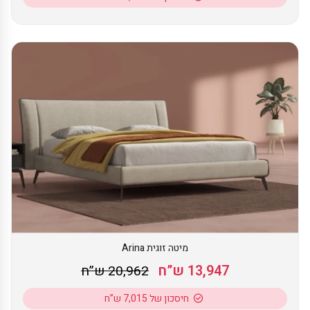
מיטה זוגית Arina
13,947 ש”ח
20,962 ש”ח
חיסכון של 7,015 ש”ח