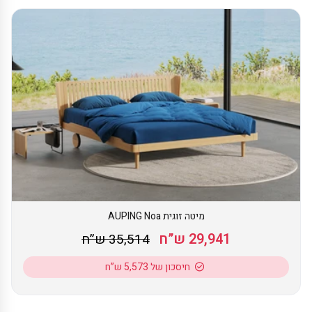
מיטה זוגית AUPING Noa
29,941 ש”ח
35,514 ש”ח
חיסכון של 5,573 ש”ח