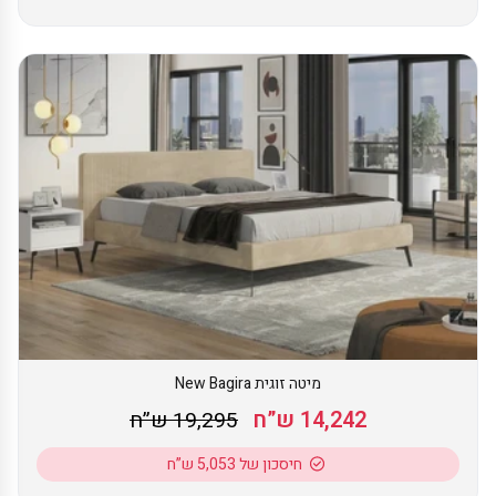
מיטה זוגית New Bagira
14,242 ש”ח
19,295 ש”ח
חיסכון של 5,053 ש”ח