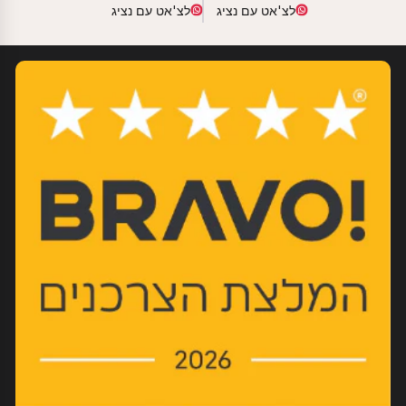
לצ'אט עם נציג
לצ'אט עם נציג