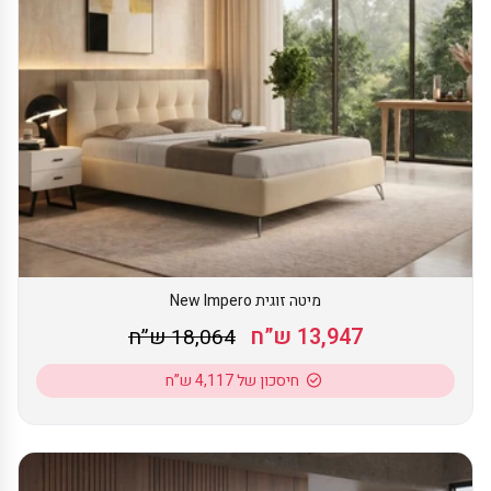
מיטה זוגית New Impero
13,947 ש”ח
18,064 ש”ח
חיסכון של 4,117 ש”ח