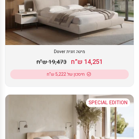
מיטה זוגית Dover
14,251 ש”ח
19,473 ש”ח
חיסכון של 5,222 ש”ח
SPECIAL EDITION