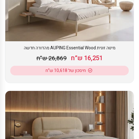
מיטה זוגית AUPING Essential Wood מהדורה חדשה
16,251 ש”ח
26,869 ש”ח
חיסכון של 10,618 ש”ח