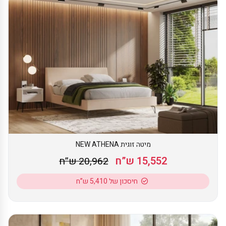
מיטה זוגית NEW ATHENA
15,552 ש”ח
20,962 ש”ח
חיסכון של 5,410 ש”ח