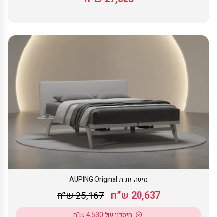
מיטה זוגית AUPING Original
20,637 ש”ח
25,167 ש”ח
חיסכון של 4,530 ש”ח