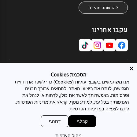
להרשמה מהירה
עקבו אחרינו
אודות
הסכמת Cookies
אודותינו
אנו משתמשים בקובצי עוגיות (Cookies) כדי לשפר את חוויית
שירות לקוחות
תחומי התמחות
הגלישה, לנתח את ביצועי האתר ולהתאים עבורך תכנים
צרו קשר
כל המיטות
ופרסומות. באפשרותך לאשר את כולן, לדחות או לנהל את
מועדון לקוחות
מיטות מתכווננות
בלוג
העדפותיך בכל עת. למידע נוסף, קרא/י את מדיניות הפרטיות.
משפטי
מיטות זוגיות
סניפים
לחצו לצפייה במדיניות הפרטיות
מדיניות פרטיות
מיטות נוער
תעודת אחריות
מדיניות הובלות ומשלוחים
מזרני Tempur
ביטול הזמנה
מעצבים ואדריכלים
קבל\י
דחה\י
חוק טיפול סביבתי במוצר חשמלי
מזרני LATEX
טופס ביטול הזמנה
הצהרת נגישות
כריות Tempur
מדיניות החזרת מוצרים וביטולים
ניהול העדפות