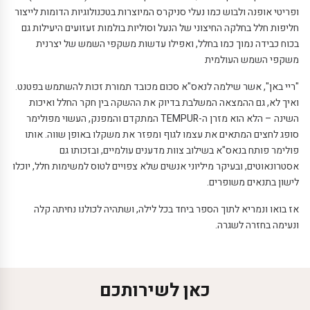
ופריטי אופנה ולבוש כמו נעלי סניקרס המיוצרות בטכנולוגיות הדומות לייצור
חליפות חלל בחלקה החיצוני של הנעל וסוליות בולמות זעזועים היעילות גם
בכוח כבידה נמוך כמו בחלל, ואפילו עדשות משקפי השמש של יצרנית
משקפי השמש העולמית
"ריי באן", אשר שילמה לנאס"א סכום מכובד תמורת זכות להשתמש בפטנט.
ואיך לא, גם ההמצאה המשלבת בדיוק את ההשקה בין חקר החלל ואיכות
השינה – הלא הוא מזרן ה-TEMPUR המתקדם והמפנק, העשוי מפולימר
סופג לחצים המתאים את עצמו לגוף ומפזר את משקלו באופן שווה. אותו
פולימר פותח בנאס"א בשילוב צוות מדענים עולמיים, ובזכותו גם
אסטרונאוטים, ובעיקר מיליוני אנשים שלא צפויים לטוס למשימות חלל, יוכלו
לישון בתנאים משופרים.
אז בואו ונמריא לתוך הספר ביחד בכל לילה, ושתהיה לכולנו נחיתה קלה
ונעימה בחזרה לשגרה.
כאן לשירותכם