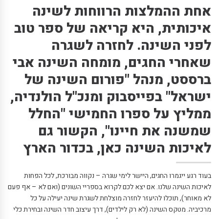
אחת ההמלצות הרווחות לשינה
איכותית, היא קריאה של ספר טוב
לפני השינה. לחזרה לשגרה
שאחרי החגים, מומחה השינה אבי
ברססט, מנהל "פורום השינה של
ישראל" בפייסבוק ומנכ"ל הולנדיה,
ממליץ על ספרו החמישי "החלל
שמשנה את חיינו", הקשור גם
לאיכות השינה כאן, בכדור הארץ
בעוד רגע ייגמרו החגים, היישר לימי שגרה – נקווה מבורכת, לכל הפחות
לאיכות השינה שלנו. אם יצא לכם לקרוא בספריי השונים (ואם לא – אף פעם
לא מאוחר), תוכלו להיעזר לחזרה מוצלחת לשגרת שינה יעילה על כל
מרכיביה. מטקס השינה (לא רק לילדים), דרך עיצוב חדר השינה ובחירת כלי