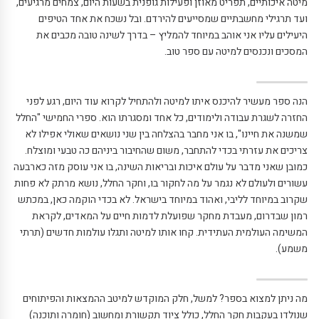
מיטה איכותיים, תפריט מאוזן ופעילות גופנית בשעות היום, צמחים מרגיעים,
ועד תרגילי מחשבתיים שמסייעים להירדם. ובל נשכח את אחד הטיפים
היעילים עליו אני אוהב במיוחד להמליץ – בדרך לשינה טובה מכבים את
המסכים ונכנסים למיטה עם ספר טוב.
הנה ספר מעשיר להיכנס איתו למיטה ולהתחיל לקרוא עוד היום, רגע לפני
החזרה לשגרת עבודה ולימודים, כל אחד ומסגרתו הוא. ספרי החמישי "החלל
שמשנה את חיינו", בו אני מחבר בהצלחה בין שני נושאים שאולי אפילו לא
צריכים את עזרתי בכדי להתחבר, משום שהחיבור ביניהם כה טבעי ומוצלח.
כמובן שאני מדבר על עולם איכות ובריאות השינה, בו אני עוסק מזה כארבעה
עשורים ולעולם לא נגמר על מה לחקור בו, וחקר החלל, נושא מרתק לא פחות
שקרוב במיוחד לליבי, ואהוד במיוחד בישראל. לא בכדי הוקמה כאן, במכתש
רמון שבדרום, מעבדת מחקר שפועלת לדמות חיים על המאדים, לקראת
המשימה העולמית העתידית. קחו אותו למיטה ותגלו עולמות חדשים (תרתי
משמע).
מה ניתן למצוא בספר? למשל, חלק המוקדש למיטב ההמצאות והפיתוחים
שנולדו בעקבות חקר החלל, כולל ציוד תקשורת ומחשוב (חומרה ותוכנה)