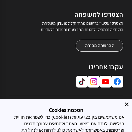
הצטרפו למשפחה
הצטרפו עכשיו ברישום מהיר וקל למועדון משפחת
הולנדיה והתחילו ליהנות ממבצעים והטבות בלעדיות
להרשמה מהירה
עקבו אחרינו
אודות
הסכמת Cookies
אודותינו
אנו משתמשים בקובצי עוגיות (Cookies) כדי לשפר את חוויית
שירות לקוחות
תחומי התמחות
הגלישה, לנתח את ביצועי האתר ולהתאים עבורך תכנים
צרו קשר
כל המיטות
מועדון לקוחות
ופרסומות. באפשרותך לאשר את כולן, לדחות או לנהל את