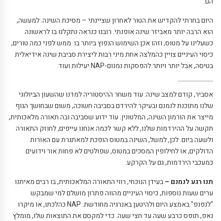
הם.
היום בחרתי להקדיש את הטור לאחרון שציינתי – מסיכת השינה. למעשה,
הוא הרבה יותר מאביזר שינה אופנתי. רובנו כנראה נתקלנו בו לראשונה
כשעלינו על מטוס, וזהו אכן השימוש הנפוץ ביותר בו. ממש לפני כמה טורים,
כיסוי העיניים צויין כהמלצה אחת מיני רבות ליצירת סביבת שינה אידיאלית
בטיסה, אבל יותר ויותר להפסקות נמנום-
NAP
יעילות ועוד.
אסביר, קודם למצב שינה: עוד משחר ההיסטוריה למדנו שהשעון הביולוגי
שלנו מתוכנת לנמנם ובעיקר להירדם בסביבה חשוכה, משום שבחושך הגוף
מייצר את הורמון השינה, המלטונין. עוד ידוע שסביבה ובה תאורה מלאכותית,
תקשה על ההירדמות שלנו, ללא קשר לכמה אנחנו עייפים, לחוזק התאורה
ולשעה ביום. לכן, למשל, השינה במטוס הופכת למאתגרת עם האורות
הדולקים, או לחילופין המסכים במטוס, שפולטים לא פחות אור וידועים
כמעכבי הירדמות, גם על הקרקע.
תנו רגע לנמנם –
בעידן הנוכחי, רווי התאורה המלאכותית, בו רבים מאיתנו
ערים שעות נוספות, כיסוי העיניים מהווה פתרון מושלם למי שמבקש
"לנפנפ" באמצע היום ולהיטען באנרגיה מחודשת.
NAP
כהלכתו, או מיקרו
נאפ, תופס כרבע שעה עד חצי שעה. כדי למקסם את התוצאות שלו, מומלץ