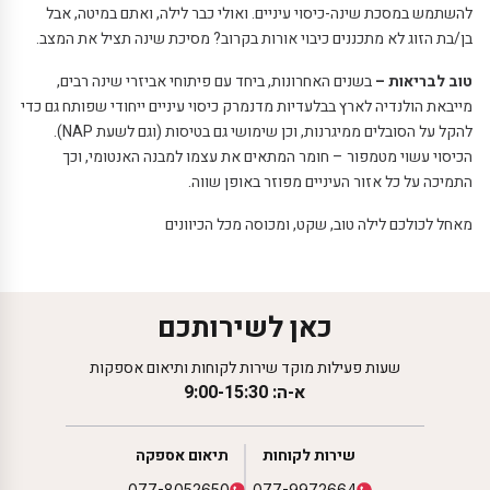
להשתמש במסכת שינה-כיסוי עיניים. ואולי כבר לילה, ואתם במיטה, אבל
בן/בת הזוג לא מתכננים כיבוי אורות בקרוב? מסיכת שינה תציל את המצב.
טוב לבריאות –
בשנים האחרונות, ביחד עם פיתוחי אביזרי שינה רבים,
מייבאת הולנדיה לארץ בבלעדיות מדנמרק כיסוי עיניים ייחודי שפותח גם כדי
להקל על הסובלים ממיגרנות, וכן שימושי גם בטיסות (וגם לשעת
NAP
).
הכיסוי עשוי מטמפור – חומר המתאים את עצמו למבנה האנטומי, וכך
התמיכה על כל אזור העיניים מפוזר באופן שווה.
מאחל לכולכם לילה טוב, שקט, ומכוסה מכל הכיוונים
כאן לשירותכם
שעות פעילות מוקד שירות לקוחות ותיאום אספקות
א-ה: 9:00-15:30
שירות לקוחות
תיאום אספקה
077-8052650
077-9972664