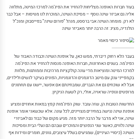
בעוד חברות האופנה מצליחות להחזיר את הפיג'מה למרכז המיטה, מתלווה
אליה גם אביזר שינה נוסף – מסיכת השינה, המוכרת לנו מטיסות – אבל כבר
לא רק. מומחה השינה אבי ברססט, מנהל "פורום שינה" בפייסבוק ומנכ"ל
הולנדיה, מציג: זה הרבה יותר מאביזר שינה
בעבר הלא רחוק דיברתי, ממש כאן, על אופנת השינה וכבודה האבוד של
הפיג'מה. בשנים האחרונות, חברות האופנה מנסות להחזיר את הפיג'מה
למרכז המיטה ומוציאות מדי עונה קולקציות מרהיבות וממותגות, מלוות
בקמפייני ענק עם מיטב הדוגמנים והדוגמניות, הפונים בעיקר לנשים ולילדים,
אבל לא שוכחים גם את הגברים, שמבחינתם אם אפשר, יישנו עם תחתונים
מרופטים וגופיה שראויה, אולי, רק לשעת הניקיון.
החדשות הטובות הן, שזה עובד. שוק הפיג'מות קפץ במאות אחוזים ומציע
אופנת שינה נגישה במחירים מצויינים, לכל עונה. אלא שכשאני אומר אופנת
שינה, אני לא מדבר על הרבה יותר מזה. מגיע מקום של כבוד גם לאביזרי
שינה נלווים, כאשר שני הנפוצים והמוכרים שבהם הם נעלי הבית ומסיכות
השינה (כיסויי העיניים), שמגיעים בשלל עיצובים, גוונים, חומרים ומידות אף