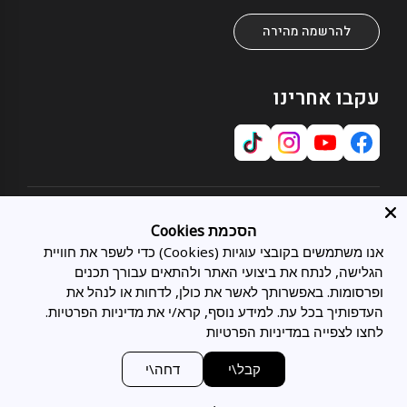
להרשמה מהירה
עקבו אחרינו
אודות
הסכמת Cookies
אודותינו
אנו משתמשים בקובצי עוגיות (Cookies) כדי לשפר את חוויית
שירות לקוחות
תחומי התמחות
הגלישה, לנתח את ביצועי האתר ולהתאים עבורך תכנים
צרו קשר
כל המיטות
מועדון לקוחות
ופרסומות. באפשרותך לאשר את כולן, לדחות או לנהל את
מיטות מתכווננות
בלוג
העדפותיך בכל עת. למידע נוסף, קרא/י את מדיניות הפרטיות.
משפטי
מיטות זוגיות
סניפים
לחצו לצפייה במדיניות הפרטיות
מדיניות פרטיות
מיטות נוער
תעודת אחריות
מדיניות הובלות ומשלוחים
מזרני Tempur
ביטול הזמנה
מעצבים ואדריכלים
קבל\י
דחה\י
חוק טיפול סביבתי במוצר חשמלי
מזרני LATEX
טופס ביטול הזמנה
הצהרת נגישות
כריות Tempur