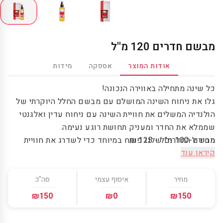
מבשם חדרים 120 מ''ל
אודות המוצר
אספקה
מידות
כל שינה מתחילה באווירה הנכונה!
גלו את ניחוח השינה המושלם עם מבשם החלל היוקרתי של
הולנדיה המשלים את חוויית השינה עם ניחוח עדין ואלגנטי
שממלא את החדר ומעניק תחושת רוגע נעימה.
מחיר ל-100 מ"ל - 125 ₪
מבשם החדרים שלנו פותח במיוחד כדי לשדרג את חוויית
קיראו עוד
השינה שלכם ולהעניק רוגע ושלווה בשינה בפרט ובכל שעות
היום.
הכניסו את האווירה המושלמת לכל חדר בבית בזכות המבשם
מחיר
איסוף עצמי
סה"כ
סנס של הולנדיה.
₪150
₪0
₪150