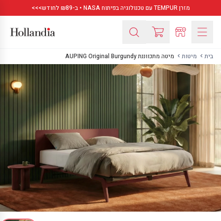
מזרן TEMPUR עם טכנולוגיה בפיתוח NASA • ב-₪89 לחודש>>>
בית
מיטות
מיטה מתכווננת AUPING Original Burgundy