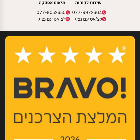
שירות לקוחות
תיאום אספקה
077-8052650
077-9972664
לצ'אט עם נציג
לצ'אט עם נציג