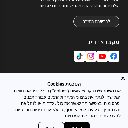
הולנדיה והתחילו ליהנות ממבצעים והטבות בלעדיות
להרשמה מהירה
עקבו אחרינו
אודות
הסכמת Cookies
אודותינו
אנו משתמשים בקובצי עוגיות (Cookies) כדי לשפר את חוויית
שירות לקוחות
תחומי התמחות
הגלישה, לנתח את ביצועי האתר ולהתאים עבורך תכנים
צרו קשר
כל המיטות
מועדון לקוחות
ופרסומות. באפשרותך לאשר את כולן, לדחות או לנהל את
מיטות מתכווננות
בלוג
העדפותיך בכל עת. למידע נוסף, קרא/י את מדיניות הפרטיות.
משפטי
מיטות זוגיות
סניפים
לחצו לצפייה במדיניות הפרטיות
מדיניות פרטיות
מיטות נוער
תעודת אחריות
מדיניות הובלות ומשלוחים
מזרני Tempur
ביטול הזמנה
מעצבים ואדריכלים
קבל\י
דחה\י