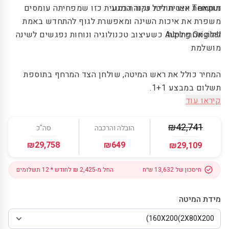
מותאמת אישית לכל נקודת מגע.
Tempur יוצר חוויית שינה הרמונית כזו שמפחיתה עומסים
משפרת את איכות השינה ומאפשרת לגוף להתחדש באמת
לילה אחרי לילה.
Auping Original כשעיצוב טכנולוגיה ונוחות נפגשים לשינה
מושלמת
המחיר כולל את ראש המיטה, שולחן הצד המרחף בתוספת
תשלום במבצע 1+1.
קיראו עוד
₪42,741
הובלה והרכבה
סה"כ
₪29,758
₪649
₪29,109
חיסכון של
13,632
ש״ח
החל מ-2,425 ₪ לחודש * 12 תשלומים
מידת המיטה
160X200(2X80X200)