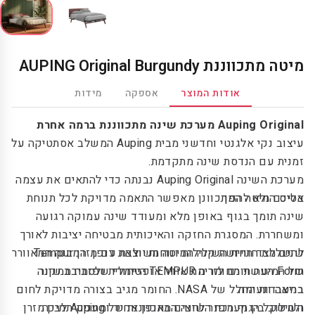
מיטה מתכווננת AUPING Original Burgundy
אודות המוצר
אספקה
מידות
Auping Original מערכת שינה מתכווננת ברמה אחרת
עיצוב נקי אלגנטי וחדשני מבית Auping המשלב אסתטיקה על
זמנית עם הנדסת שינה מתקדמת.
מערכת השינה Auping Original נבנתה כדי להתאים את עצמה
אליכם ולא להפך.
בסיס המיטה המתכוונן מאפשר התאמה מדויקת לכל תנוחת
שינה תומך בגוף באופן מלא ומעודד שינה עמוקה רגועה
ומשחררת. המסגרת החזקה והאיכותית מבטיחה יציבות לאורך
להשלמת חוויית השינה המיטה משולבת עם מזרן Tempur
שנים לצד תחושת קלילות ונוחות יוצאת דופן. המבנה המאוורר
Form העשוי מחומר ה TEMPUR הייחודי שפותח במקור
של המיטה תורם לזרימת אוויר אופטימלית ולסביבת שינה
בריאה ונעימה.
במעבדות החלל של NASA. החומר מגיב בצורה מדויקת לחום
ולמשקל הגוף מפזר לחצים באופן אחיד ומעניק תמיכה
השילוב בין מערכת השינה המתכווננת של Auping לבין מזרן