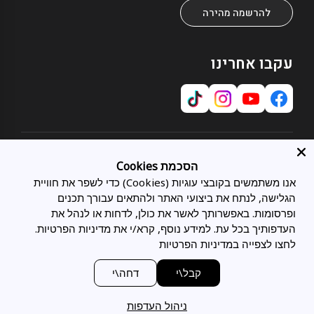
להרשמה מהירה
עקבו אחרינו
אודות
הסכמת Cookies
אודותינו
אנו משתמשים בקובצי עוגיות (Cookies) כדי לשפר את חוויית
שירות לקוחות
תחומי התמחות
הגלישה, לנתח את ביצועי האתר ולהתאים עבורך תכנים
צרו קשר
כל המיטות
ופרסומות. באפשרותך לאשר את כולן, לדחות או לנהל את
מועדון לקוחות
מיטות מתכווננות
בלוג
העדפותיך בכל עת. למידע נוסף, קרא/י את מדיניות הפרטיות.
משפטי
מיטות זוגיות
סניפים
לחצו לצפייה במדיניות הפרטיות
מדיניות פרטיות
מיטות נוער
תעודת אחריות
מדיניות הובלות ומשלוחים
מזרני Tempur
ביטול הזמנה
מעצבים ואדריכלים
קבל\י
דחה\י
חוק טיפול סביבתי במוצר חשמלי
מזרני LATEX
טופס ביטול הזמנה
הצהרת נגישות
כריות Tempur
מדיניות החזרת מוצרים וביטולים
ניהול העדפות
ספות נפתחות למיטה
© 2026 כל הזכויות שמורות להולנדיה