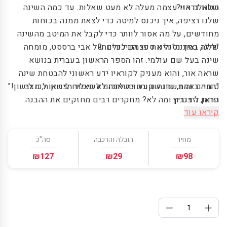
שלנו כראוי?
השאלה הזו עצמה מעלה לא מעט שאלות. עד כמה השינה
שלנו רציפה, איך ניכנס למיטה כדי לצאת ממנה בכוחות
מחודשים, על מה אסור לוותר כדי לקבל את המיטב מהשינה
שלנו, ואיך נסגל את עצמנו לכל זה?
"לילה במתנה" הינו ספר הביכורים של אבי ברססט, מומחה
שינה בעל שם עולמי. זהו הספר הראשון בעברית בנושא
שראה אור, והוא מעניק לקוראיו ידע ראשוני להבטחת שינה
טובה באמת, שינה שעשויה לתרום לשיפור הבריאות, מצב
"החיים זה משהו שקורה כשאתה לא מצליח לישון. לכו לישון!"
פראן ליבוביץ
הרוח, הזיכרון ומה לא? מחקרים רבים מחזקים את ההבנה
קיראו עוד
ששינה איכותית מאטה את קצב הזדקנות הגוף, ואם זה לא
מספיק – כל הסיבות והאמצעים לשינה איכותית מחכות לכם
ערות בספר עצמו.
מחיר
הובלה והרכבה
סה"כ
₪127
₪29
₪98