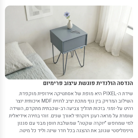
הנדסה הולנדית פוגשת עיצוב פרימיום
שידת ה-PIXEL היא מופת של אסתטיקה אירופית מוקפדת.
השילוב המדויק בין גוף מתכת יציב לחזית MDF איכותית יוצר
רהיט על-זמני. בזכות תהליך צביעה רב-שכבתית מתקדם, השידה
שומרת על מראה רענן ויוקרתי לאורך שנים. זוהי בחירה אידיאלית
למי שמחפש "יוקרה שקטה" שמשלבת חוסן מבני עם סגנון
מינימליסטי שגונב את ההצגה בכל חדר שינה וליד כל מיטה.