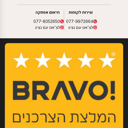
שירות לקוחות
תיאום אספקה
077-8052650
077-9972664
לצ'אט עם נציג
לצ'אט עם נציג