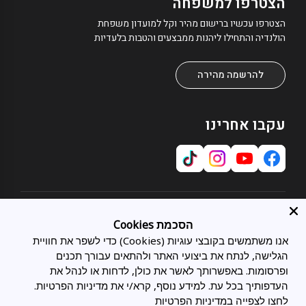
הצטרפו למשפחה
הצטרפו עכשיו ברישום מהיר וקל למועדון משפחת
הולנדיה והתחילו ליהנות ממבצעים והטבות בלעדיות
להרשמה מהירה
עקבו אחרינו
אודות
הסכמת Cookies
אודותינו
אנו משתמשים בקובצי עוגיות (Cookies) כדי לשפר את חוויית
שירות לקוחות
תחומי התמחות
הגלישה, לנתח את ביצועי האתר ולהתאים עבורך תכנים
צרו קשר
כל המיטות
מועדון לקוחות
ופרסומות. באפשרותך לאשר את כולן, לדחות או לנהל את
מיטות מתכווננות
בלוג
העדפותיך בכל עת. למידע נוסף, קרא/י את מדיניות הפרטיות.
משפטי
מיטות זוגיות
סניפים
לחצו לצפייה במדיניות הפרטיות
מדיניות פרטיות