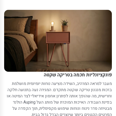
פונקציונליות חכמה בטריקה שקטה
מעבר למראה המרהיב, השידה מציעה נוחות יומיומית מושלמת
בזכות מנגנון טריקה שקטה מתקדם. המגירה נעה בתנועה חלקה
וחרישית, מה שהופך אותה לפתרון אחסון אידיאלי לצד המיטה או
בפינת העבודה. האיכות המוכרת של מותג העל Auping הולנד
מבטיחה סדר נינוח ונוחות שימוש מקסימלית, תוך הקפדה על
הפרטים הקטנים ביותר שיוצרים הבדל גדול בבית.