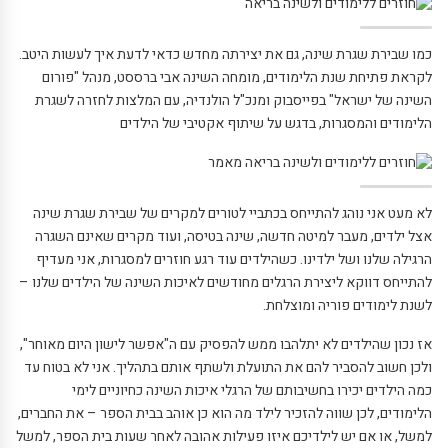
כמו שבירת שגרת שינה, גם את יצירתה מחדש כדאי לדעת איך לעשות היטב.
לקראת פתיחת שנת הלימודים, מומחה השינה אבי ברססט, מנהל "פורום
השינה של ישראל" בפייסבוק ומנכ"ל הולנדיה, עם המלצות לחזרה לשגרת
הלימודים והמסגרות, בדגש על שיתוף אקטיבי של הילדים
לא מעט אני נוהג להתייחס בכתביי לטורים למקרים של שבירת שגרת שינה
אצל ילדים, מעבר למיטה חדשה, שינה בטיסה, ועוד מקרים שאינם השגרה
הרגילה שלנו ושל ילדינו. כשהילדים עוד רגע חוזרים למסגרות, אני מעדיף
להתייחס דווקא ליצירת הרגלים מחודשים לאיכות השינה של הילדים שלנו –
לשנת לימודים פוריה ומוצלחת.
אז נכון שהילדים לא יתלהבו ממש להפסיק עם ה"אפשר לישון היום מאוחר",
ולכן חשוב להסביר להם את התועלת ולשתף אותם בתהליך. אני לא בטוח עד
כמה הילדים יכירו בחשיבותם של הרגלי איכות השינה כחיוניים לימי
הלימודים, לכן שווה להזכיר לילד מה הוא כן אוהב בבית הספר – את החברים,
למשל, או אם יש לילדיכם איזו פעילות אהובה לאחר שעות בית הספר, למשל