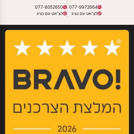
077-8052650
077-9972664
לצ'אט עם נציג
לצ'אט עם נציג