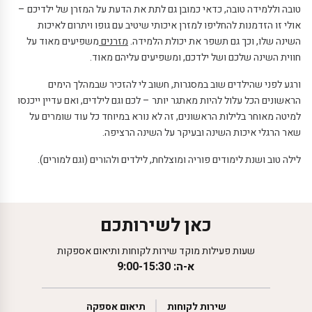
טובה וללמידה טובה, כדאי כמובן גם לתת את הדעת על המזרן של ילדיכם –
אולי זו הזדמנות להחליפו למזרן איכותי שיטיב עם גופו ויתרום לאיכות
השינה שלו, וכך גם תשפר את יכולת הלמידה.
מזרנים
משפיעים מאוד על
חווית השינה שלכם ושל ילדכם, ומשפיעים עליהם מאוד.
ורגע לפני שהילדים שוב במסגרות, חשוב לי להזכיר שבמהלך הימים
הראשונים הכל עלול להיות מאתגר יותר – לכם וגם לילדים, ואם עדיין ייכנסו
למיטה מאוחר בלילות הראשונים, זה לא נורא במיוחד כל עוד שומרים על
שאר הרגלי איכות השינה ובעיקר על השינה הרציפה.
לילה טוב ושנת לימודים פוריה ומוצלחת, לילדים ולהורים (וגם למורים).
כאן לשירותכם
שעות פעילות מוקד שירות לקוחות ותיאום אספקות
א-ה: 9:00-15:30
שירות לקוחות
תיאום אספקה