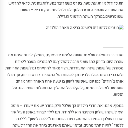
חוג כדורגל או תנועת נוער. בפרט כשמדובר בפעילות גופנית, כדאי להדגיש
את העובדה שהשינה עוזרת לגוף לגדול ולהיות חזק ובריא – משום
שמופרשים במהלך השינה הורמוני הגדילה.
ואם כבר בפעילות שלאחר שעות הלימודים עסקינן, מומלץ לבנות איתם את
שגרת היום, בדיוק כמו שאני מרבה להמליץ גם למבוגרים. מעבר ליצירת
מסגרת של שעות שינה והתעוררות, רצוי מאוד להתייחס גם לשעות הארוחות
ולהרכבי התזונה של הילדים, וכן לשעות מול המסכים. צרו סדר יום, אך תבלו
אותו ב"חורים" כמו יום שאפשר לישון בו שעה אחת מאוחר יותר או יום
שאפשר לאכול בו ממתק, להקלה על התהליך ההסתגלות ושמירה גם על
הנפש.
בנוסף, ארגנו את חדרי הילדים כך שלכל חלק בחדר יש את ייעודו – מיטה
היא לשינה ושולחן הכתיבה הוא ללמידה. תנו לילד לבחור באופן פעיל איך
יסודרו שולחן הכתיבה והמיטה, בצורה שתגרום ל"ללכת לישון" ו"ללכת
ללמוד" להיות יותר מהנים. ובזמן שאתם מארגנים ביחד את החדר לשינה