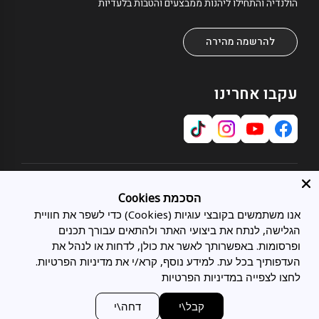
הולנדיה והתחילו ליהנות ממבצעים והטבות בלעדיות
להרשמה מהירה
עקבו אחרינו
אודות
הסכמת Cookies
אודותינו
אנו משתמשים בקובצי עוגיות (Cookies) כדי לשפר את חוויית
שירות לקוחות
תחומי התמחות
הגלישה, לנתח את ביצועי האתר ולהתאים עבורך תכנים
צרו קשר
כל המיטות
מועדון לקוחות
ופרסומות. באפשרותך לאשר את כולן, לדחות או לנהל את
מיטות מתכווננות
בלוג
העדפותיך בכל עת. למידע נוסף, קרא/י את מדיניות הפרטיות.
משפטי
מיטות זוגיות
סניפים
לחצו לצפייה במדיניות הפרטיות
מדיניות פרטיות
מיטות נוער
תעודת אחריות
מדיניות הובלות ומשלוחים
מזרני Tempur
ביטול הזמנה
מעצבים ואדריכלים
קבל\י
דחה\י
חוק טיפול סביבתי במוצר חשמלי
מזרני LATEX